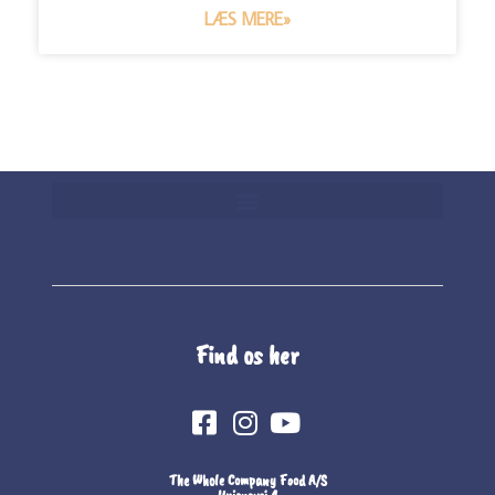
LÆS MERE»
Find os her
The Whole Company Food A/S
Unionsvej 4