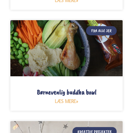
LÆS MERE»
FRA ALLE JER
Børnevenlig buddha bowl
LÆS MERE»
KREATIVE PROJEKTER