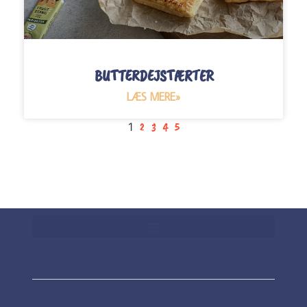
BUTTERDEJSTÆRTER
LÆS MERE»
1
2
3
4
5