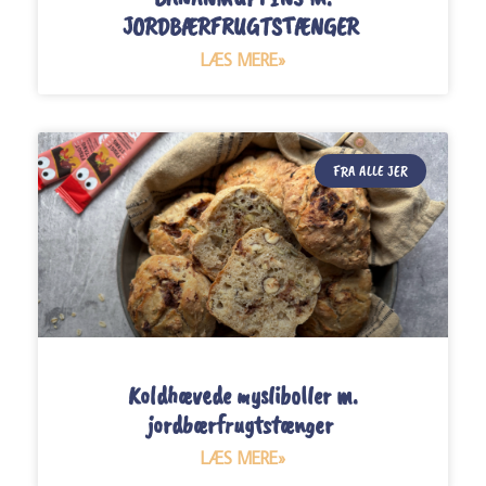
JORDBÆRFRUGTSTÆNGER
LÆS MERE»
FRA ALLE JER
Koldhævede mysliboller m.
jordbærfrugtstænger
LÆS MERE»