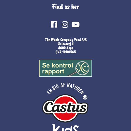
Find os her
The Whole Company Food A/S
Unionsvej 4
4600 Køge
CVR 10101565