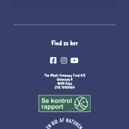
Find os her
The Whole Company Food A/S
Unionsvej 4
4600 Køge
CVR 10101565