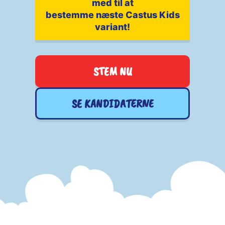
med til at
bestemme næste Castus Kids
variant!
STEM NU
SE KANDIDATERNE