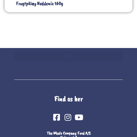
Frugtpålæg Nøddemix 160g
Find os her
The Whole Company Food A/S