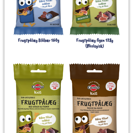
Frugtpålæg Blåbær 160g
Frugtpålæg figen 128g
(Økologisk)