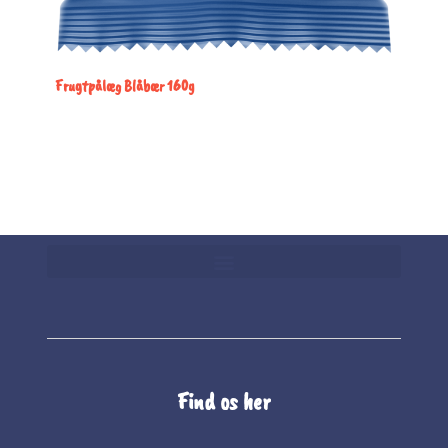
Frugtpålæg Blåbær 160g
Find os her