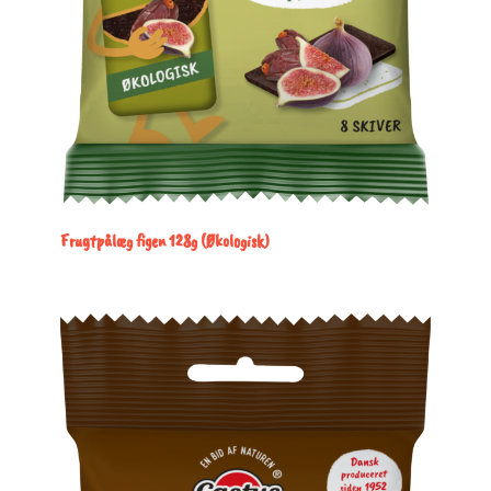
Frugtpålæg figen 128g (Økologisk)