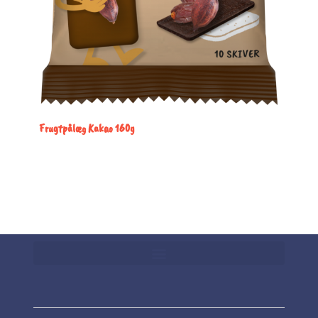
Frugtpålæg Kakao 160g