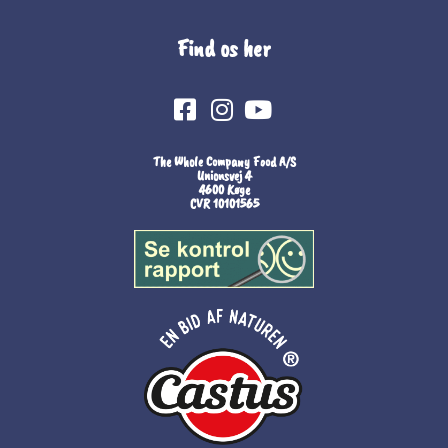
Find os her
The Whole Company Food A/S
Unionsvej 4
4600 Køge
CVR 10101565