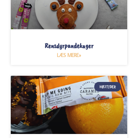
Rensdyrpandekager
LÆS MERE»
HØJTIDER