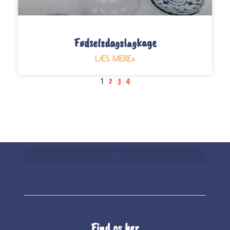
Fødselsdagslagkage
LÆS MERE»
1
2
3
4
Find os her