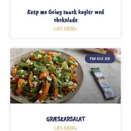
Keep me Going snack kugler med
chokolade
LÆS MERE»
FRA ALLE JER
GRÆSKARSALAT
LÆS MERE»