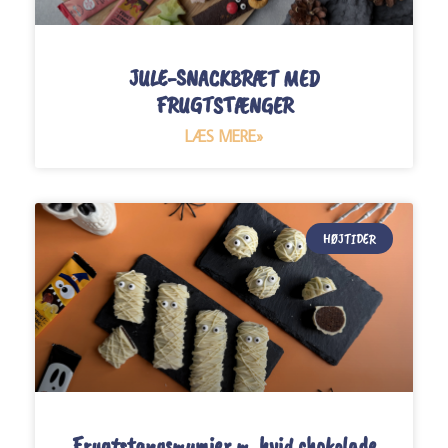
JULE-SNACKBRÆT MED
FRUGTSTÆNGER
LÆS MERE»
HØJTIDER
Frugtstangsmumier m. hvid chokolade