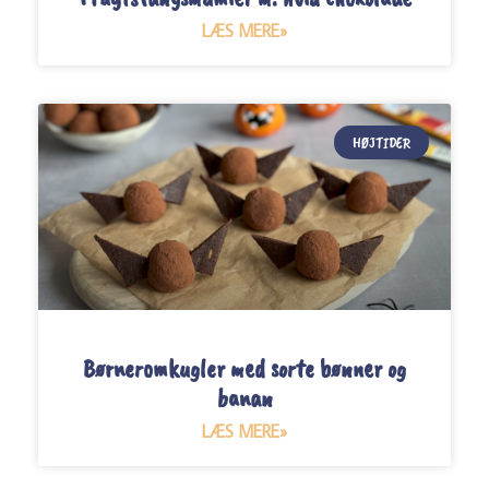
LÆS MERE»
HØJTIDER
Børneromkugler med sorte bønner og
banan
LÆS MERE»