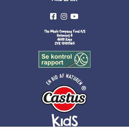
The Whole Company Food A/S
Unionsvej 4
4600 Køge
CVR 10101565