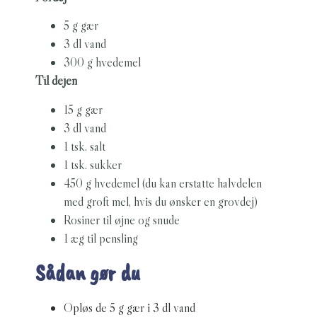
5 g gær
3 dl vand
300 g hvedemel
Til dejen
15 g gær
3 dl vand
1 tsk. salt
1 tsk. sukker
450 g hvedemel (du kan erstatte halvdelen
med groft mel, hvis du ønsker en grovdej)
Rosiner til øjne og snude
1 æg til pensling
Sådan gør du
Opløs de 5 g gær i 3 dl vand