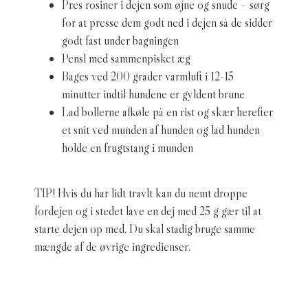
Pres rosiner i dejen som øjne og snude – sørg
for at presse dem godt ned i dejen så de sidder
godt fast under bagningen
Pensl med sammenpisket æg
Bages ved 200 grader varmluft i 12-15
minutter indtil hundene er gyldent brune
Lad bollerne afkøle på en rist og skær herefter
et snit ved munden af hunden og lad hunden
holde en frugtstang i munden
TIP! Hvis du har lidt travlt kan du nemt droppe
fordejen og i stedet lave en dej med 25 g gær til at
starte dejen op med. Du skal stadig bruge samme
mængde af de øvrige ingredienser.