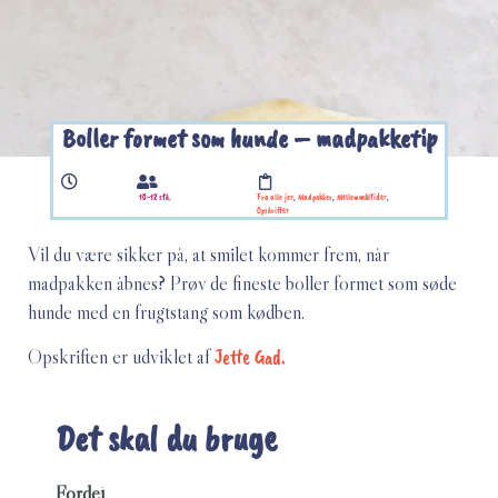
Boller formet som hunde – madpakketip
10-12 stk.
Fra alle jer
,
Madpakker
,
Mellemmåltider
,
Opskrifter
Vil du være sikker på, at smilet kommer frem, når
madpakken åbnes? Prøv de fineste boller formet som søde
hunde med en frugtstang som kødben.
Opskriften er udviklet af
Jette Gad.
Det skal du bruge
Fordej