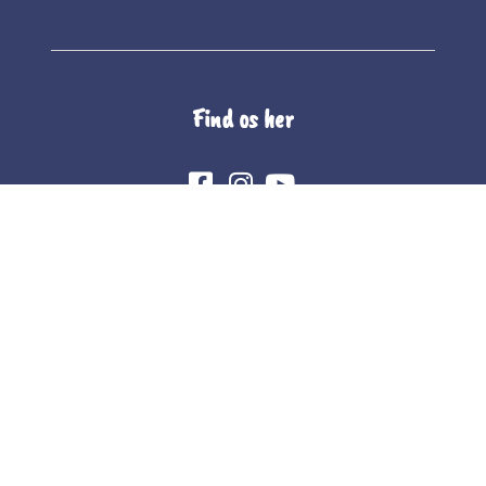
Find os her
The Whole Company Food A/S
Unionsvej 4
4600 Køge
CVR 10101565