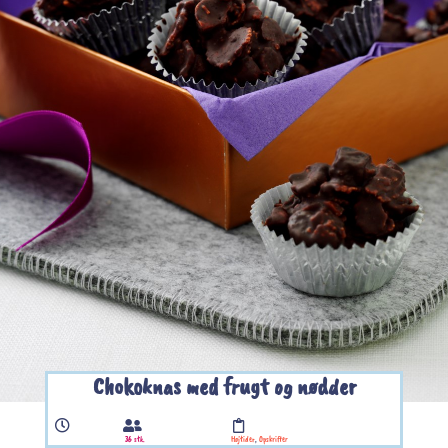
Chokoknas med frugt og nødder
36 stk.
Højtider
,
Opskrifter