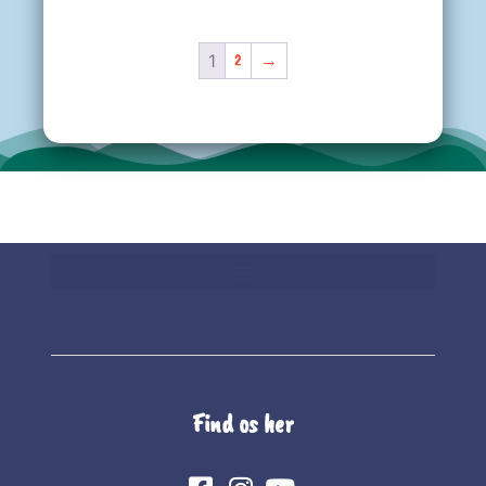
Vurderet
5.00
ud af 5
1
2
→
Find os her