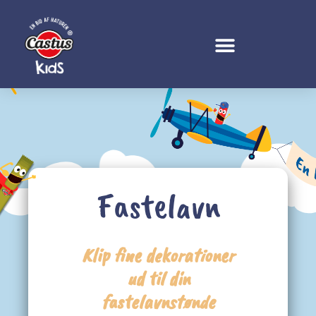
Fastelavn
Klip fine dekorationer
ud til din
fastelavnstønde