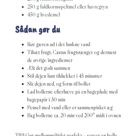
250 g fuldkornsspeltmel eller havregryn
450 g hvedemel
Sådan gør du
Rør gæren ud i det lunkne vand
Tilsæt frugt, Castus frugtstænger og dernæst
de øvrige ingredienser
Ælt det godt sammen
Stil dejen lunt tildækket i 45 minutter
Slå dejen ned, og form til boller
Lad bollerne efterhæve på en bageplade med
bagepapir i 30 min
Pensel med vand eller et sammenpisket æg
Bag bollerne ca. 20 min ved 200º midt i ovnen
TIP! Gør mellemmåltidet perfekt – server en bolle