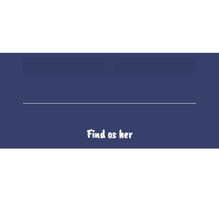
Find os her
The Whole Company Food A/S
Unionsvej 4
4600 Køge
CVR 10101565