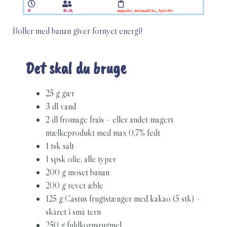
2t
25 stk.
Madpakker
,
Mellemmåltider
,
Opskrifter
Boller med banan giver fornyet energi!
Det skal du bruge
25 g gær
3 dl vand
2 dl fromage frais – eller andet magert
mælkeprodukt med max 0,7% fedt
1 tsk salt
1 spsk olie, alle typer
200 g moset banan
200 g revet æble
125 g Castus frugtstænger med kakao (5 stk) –
skåret i små tern
250 g fuldkornsrugmel