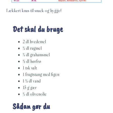
45 min
24 stk.
Madpakker
,
Mellemmåltider
,
Opskrifter
Lækkert knas til snack og hygge!
Det skal du bruge
2 dl hvedemel
¼ dl rugmel
¼ dl grahamsmel
½ dl hørfrø
1 tsk salt
1 frugtstang med figen
1 ½ dl vand
15 g gær
¼ dl olivenolie
Sådan gør du