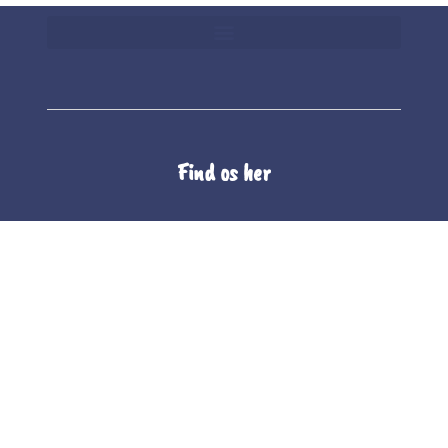
Find os her
The Whole Company Food A/S
Unionsvej 4
4600 Køge
CVR 10101565