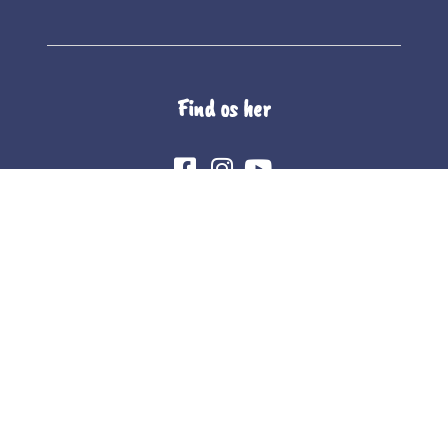
Find os her
The Whole Company Food A/S
Unionsvej 4
4600 Køge
CVR 10101565