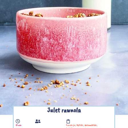
Julet rawnola
15 min
Fra alle jer
,
Højtider
,
Mellemmåltider
,