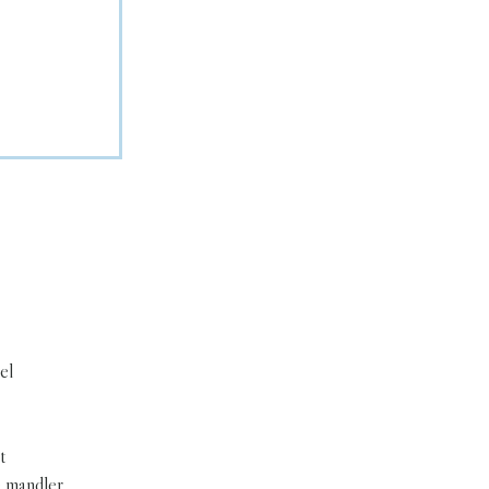
el
t
e mandler