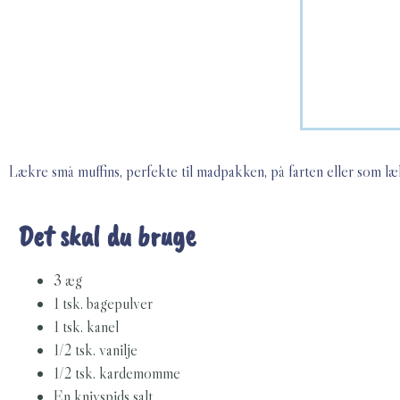
Lækre små muffins, perfekte til madpakken, på farten eller som lække
Det skal du bruge
3 æg
1 tsk. bagepulver
1 tsk. kanel
1/2 tsk. vanilje
1/2 tsk. kardemomme
En knivspids salt