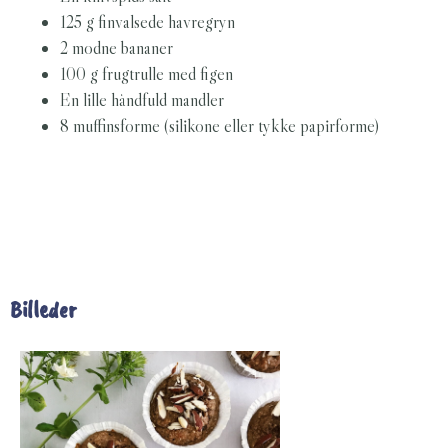
125 g finvalsede havregryn
2 modne bananer
100 g frugtrulle med figen
En lille håndfuld mandler
8 muffinsforme (silikone eller tykke papirforme)
Billeder