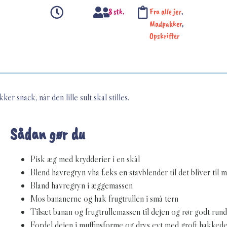
8 stk.
Fra alle jer
,
Madpakker
,
Opskrifter
r snack, når den lille sult skal stilles.
Sådan gør du
Pisk æg med krydderier i en skål
Blend havregryn vha f.eks en stavblender til det bliver til m
Bland havregryn i æggemassen
Mos bananerne og hak frugtrullen i små tern
Tilsæt banan og frugtrullemassen til dejen og rør godt rund
Fordel dejen i muffinsforme og drys evt med groft hakked