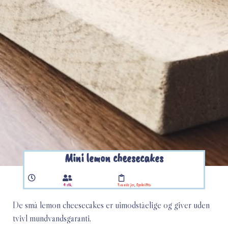
Mini lemon cheesecakes
4 stk.
Fra alle jer
,
Opskrifter
De små lemon cheesecakes er uimodståelige og giver uden
tvivl mundvandsgaranti.