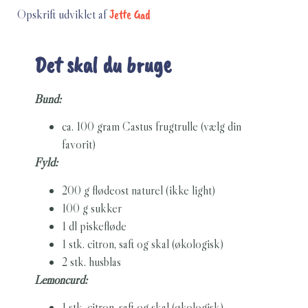
Opskrift udviklet af
Jette Gad
Det skal du bruge
Bund:
ca. 100 gram Castus frugtrulle (vælg din
favorit)
Fyld:
200 g flødeost naturel (ikke light)
100 g sukker
1 dl piskefløde
1 stk. citron, saft og skal (økologisk)
2 stk. husblas
Lemoncurd:
1 stk. citron, saft og skal (økologisk)