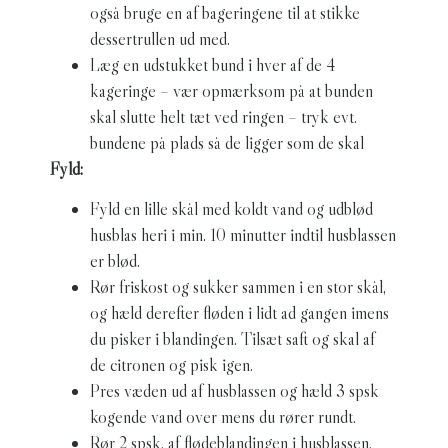
også bruge en af bageringene til at stikke
dessertrullen ud med.
Læg en udstukket bund i hver af de 4
kageringe – vær opmærksom på at bunden
skal slutte helt tæt ved ringen – tryk evt.
bundene på plads så de ligger som de skal
Fyld:
Fyld en lille skål med koldt vand og udblød
husblas heri i min. 10 minutter indtil husblassen
er blød.
Rør friskost og sukker sammen i en stor skål,
og hæld derefter fløden i lidt ad gangen imens
du pisker i blandingen. Tilsæt saft og skal af
de citronen og pisk igen.
Pres væden ud af husblassen og hæld 3 spsk
kogende vand over mens du rører rundt.
Rør 2 spsk. af flødeblandingen i husblassen.