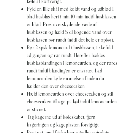
køle af kortvarigt.
Fyld en lille skål med koldt vand og udblød 1
blad husblas heri i min.10 min indtil husblassen
er blød. Pres overskydende væde af
husblassen og hæld ½ dl kogende vand over
husblassen rør rundt indtil det hele er opløst.
Rør 2 spsk lemoncurd i husblassen, 1 skefuld
ad gangen og rør rundt. Herefter hældes
husblasblandingen i lemoncurden, og der røres
rundt indtil blandingen er ensartet. Lad
lemoncurden køle en anelse af inden du
hælder den over cheesecaken.
Hæld lemoncurden over cheesecaken og stil
cheesecaken tilbage på køl indtil lemoncurden
er stivnet.
Tag kagerne ud af køleskabet, fjern
kageringen og kageplasten forsigtigt.
Pynt evt, med friske bær og/eller spiselige