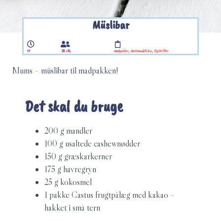
Müslibar
1t
30 stk.
Madpakker
,
Mellemmåltider
,
Opskrifter
Mums – müslibar til madpakken!
Det skal du bruge
200 g mandler
100 g usaltede cashewnødder
150 g græskarkerner
175 g havregryn
25 g kokosmel
1 pakke Castus frugtpålæg med kakao –
hakket i små tern