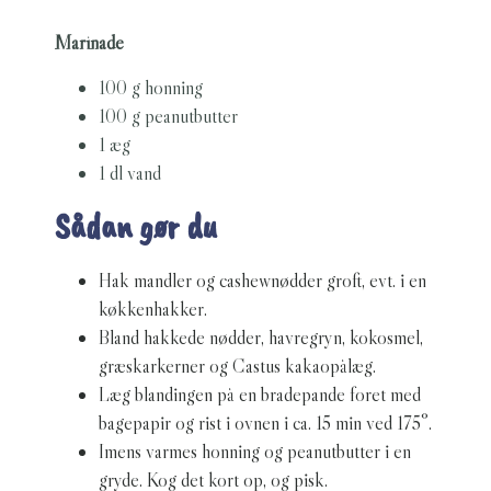
Marinade
100 g honning
100 g peanutbutter
1 æg
1 dl vand
Sådan gør du
Hak mandler og cashewnødder groft, evt. i en
køkkenhakker.
Bland hakkede nødder, havregryn, kokosmel,
græskarkerner og Castus kakaopålæg.
Læg blandingen på en bradepande foret med
bagepapir og rist i ovnen i ca. 15 min ved 175°.
Imens varmes honning og peanutbutter i en
gryde. Kog det kort op, og pisk.