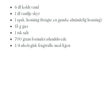
6 dl koldt vand
1 dl vanilje skyr
1 spsk. honning (brugte en ganske almindelig honning)
15 g gær
1 tsk salt
700 gram formalet ølandshvede
1/4 økologisk frugtrulle med figen