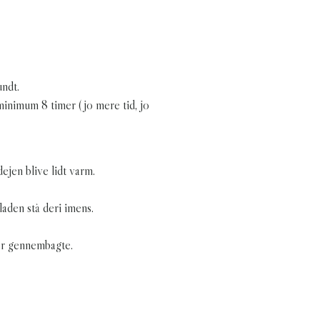
undt.
minimum 8 timer (jo mere tid, jo
ejen blive lidt varm.
aden stå deri imens.
 er gennembagte.