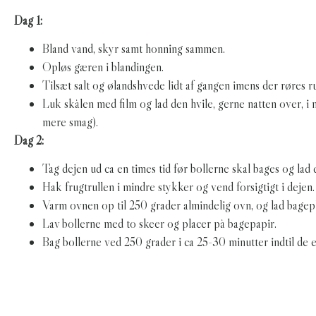
Dag 1:
Bland vand, skyr samt honning sammen.
Opløs gæren i blandingen.
Tilsæt salt og ølandshvede lidt af gangen imens der røres r
Luk skålen med film og lad den hvile, gerne natten over, i 
mere smag).
Dag 2:
Tag dejen ud ca en times tid før bollerne skal bages og lad d
Hak frugtrullen i mindre stykker og vend forsigtigt i dejen.
Varm ovnen op til 250 grader almindelig ovn, og lad bagepl
Lav bollerne med to skeer og placer på bagepapir.
Bag bollerne ved 250 grader i ca 25-30 minutter indtil de