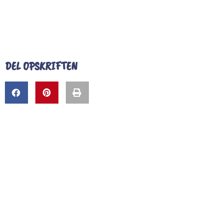
DEL OPSKRIFTEN
Om Castus
Produkter
Nyheder
Inspiration
K