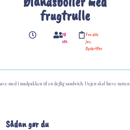
Ølandsboller med
frugtrulle
18
Fra alle
stk.
jer
,
Opskrifter
 have med i madpakken til en dejlig sandwich. Dejen skal hæve natten
Sådan gør du