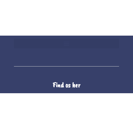
Find os her
The Whole Company Food A/S
Unionsvej 4
4600 Køge
CVR 10101565