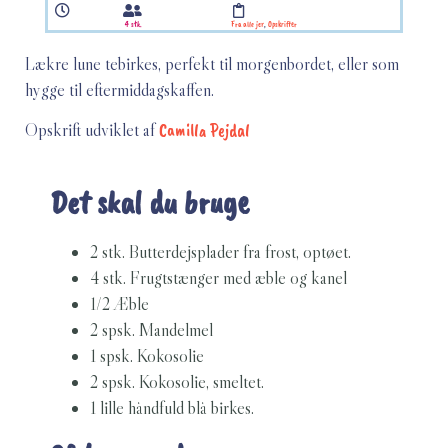
4 stk.
Fra alle jer
,
Opskrifter
Lækre lune tebirkes, perfekt til morgenbordet, eller som
hygge til eftermiddagskaffen.
Opskrift udviklet af
Camilla Pejdal
Det skal du bruge
2 stk. Butterdejsplader fra frost, optøet.
4 stk. Frugtstænger med æble og kanel
1/2 Æble
2 spsk. Mandelmel
1 spsk. Kokosolie
2 spsk. Kokosolie, smeltet.
1 lille håndfuld blå birkes.