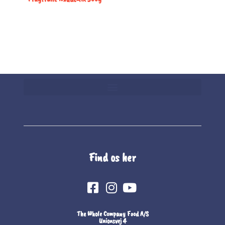
Find os her
The Whole Company Food A/S
Unionsvej 4