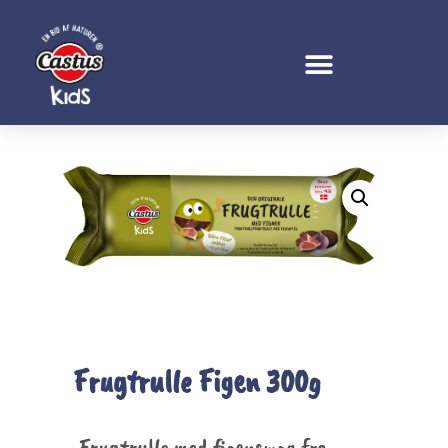
Frugtrulle Figen 300g
Frugtrulle med figensmag fra